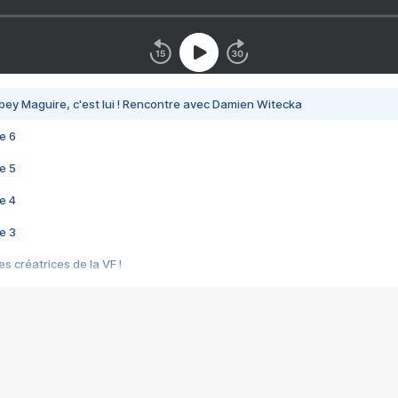
bey Maguire, c'est lui ! Rencontre avec Damien Witecka
e 6
e 5
e 4
e 3
s créatrices de la VF !
e 2
e 1
e Mektoub My Love arrive enfin ! Rencontre avec Shaïn Boumedine et Sal
i : après Toni en famille