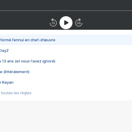
nsformé l’ennui en chef-d’œuvre
 DayZ
 a 13 ans (et vous l'avez ignoré)
e (littéralement)
im Rayan
 toutes les règles
s les jeux vidéo
us choquant de Rockstar ? - Le scandale BULLY
e plus moche de Steam