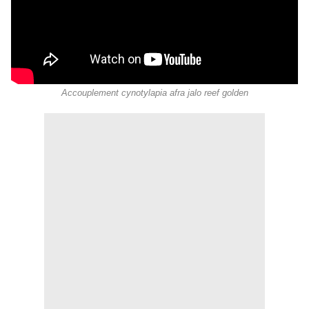
Accouplement cynotylapia afra jalo reef golden