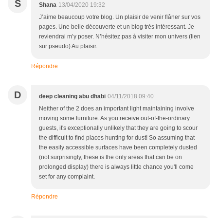
S
Shana
13/04/2020 19:32
J’aime beaucoup votre blog. Un plaisir de venir flâner sur vos
pages. Une belle découverte et un blog très intéressant. Je
reviendrai m’y poser. N’hésitez pas à visiter mon univers (lien
sur pseudo) Au plaisir.
Répondre
D
deep cleaning abu dhabi
04/11/2018 09:40
Neither of the 2 does an important light maintaining involve
moving some furniture. As you receive out-of-the-ordinary
guests, it's exceptionally unlikely that they are going to scour
the difficult to find places hunting for dust! So assuming that
the easily accessible surfaces have been completely dusted
(not surprisingly, these is the only areas that can be on
prolonged display) there is always little chance you'll come
set for any complaint.
Répondre