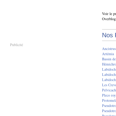
Voir le p
Overblog
Nos 
Publicité
Ancistrus
Artémia
Bassin de
Hémichrom
Labidoch
Labidoch
Labidoch
Les Creve
Pelvicach
Pleco roy
Protomel
Pseudotr
Pseudotr
Pseudotr