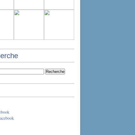
erche
ebook
acebook