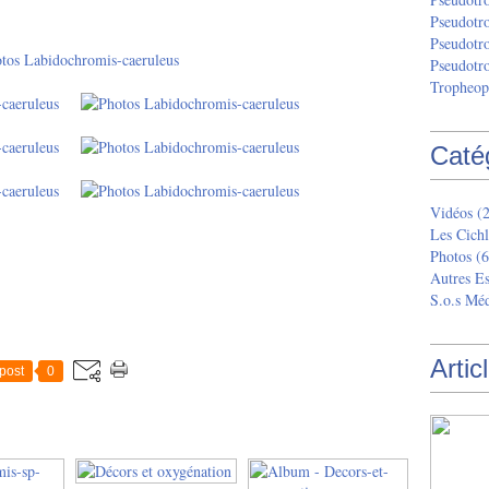
Pseudotr
Pseudotro
Pseudotr
Tropheop
Caté
Vidéos (
Les Cichl
Photos (6
Autres Es
S.o.s Méd
Artic
post
0