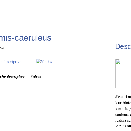
mis-caeruleus
Descr
ons
che descriptive Vidéos
d'eau dou
leur biot
une très 
couleurs 
restera s
le plus at