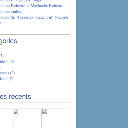
opheus Estherae ou Maylandia Estherae
pheus saulosi
opheus Sp "Perspicax orange cap" Ndumbi
s
gories
27)
ides (15)
)
peces (2)
ecin (2)
les récents