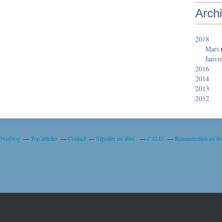
Arch
2018
Mars
Janvi
2016
2014
2013
2012
 Overblog
Top articles
Contact
Signaler un abus
C.G.U.
Rémunération en dro