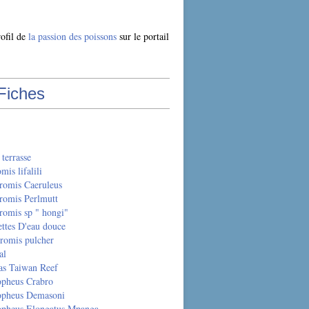
rofil de
la passion des poissons
sur le portail
Fiches
 terrasse
is lifalili
romis Caeruleus
romis Perlmutt
romis sp " hongi"
ttes D'eau douce
romis pulcher
al
as Taiwan Reef
opheus Crabro
opheus Demasoni
opheus Elongatus Mpanga