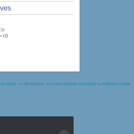
ives
(1)
er
(2)
its d'auteur
Offre Premium
Cookies et données personnelles
Préférences cookies